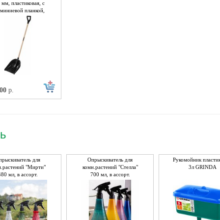
 мм, пластиковая, с
миниевой планкой,
вянный черенок, V-
ручка
,00
р.
рь
прыскиватель для
Опрыскиватель для
Рукомойник пласти
н.растений "Мирти"
комн.растений "Стелла"
3л GRINDA
480 мл, в ассорт.
700 мл, в ассорт.