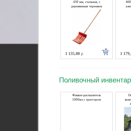
430 мм, стальная, с
460
деревянным черенком
алю
дере
1 135,00
р.
1 179
Поливочный инвента
Флакон-распылитель
О
1000мл с триггером
ком