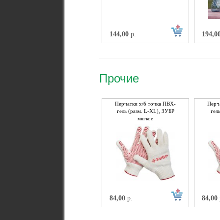
144,00
р.
194,0
Прочие
Перчатки х/б точка ПВХ-
Перч
гель (разм. L-XL), ЗУБР
гел
мягкое
противоскольз.покрытие
прот
84,00
р.
84,00