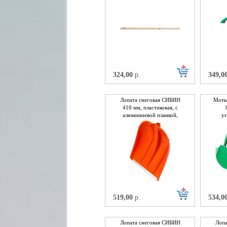
324,00
р.
349,0
Лопата снеговая СИБИН
Моты
410 мм, пластиковая, с
алюминиевой планкой,
уг
без черенка
пок
519,00
р.
534,0
Лопата снеговая СИБИН
Лопа