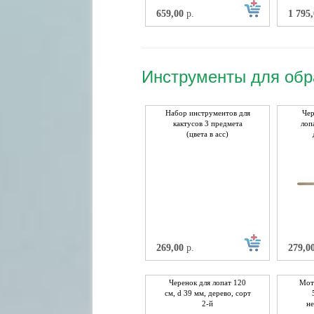
659,00
р.
1 795
Инструменты для обр
Набор инструментов для
Чер
кактусов 3 предмета
лоп
(цвета в асс)
269,00
р.
279,0
Черенок для лопат 120
Мот
см, d 39 мм, дерево, сорт
2-й
н