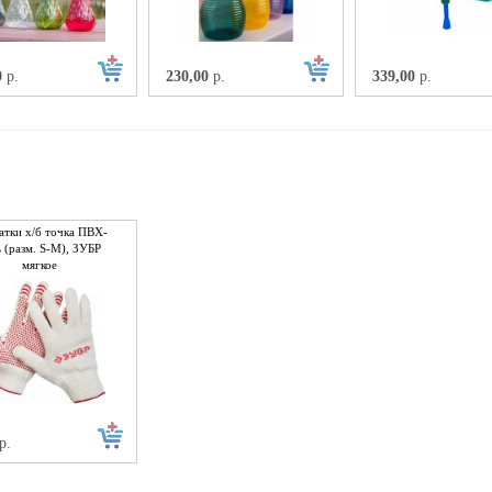
0
р.
230,00
р.
339,00
р.
атки х/б точка ПВХ-
ь (разм. S-M), ЗУБР
мягкое
ивоскольз.покрытие
р.