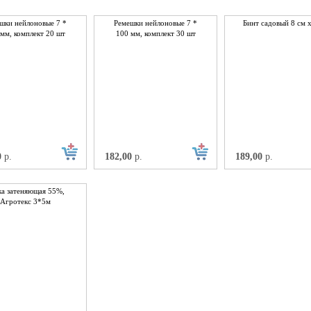
шки нейлоновые 7 *
Ремешки нейлоновые 7 *
Бинт садовый 8 см 
мм, комплект 20 шт
100 мм, комплект 30 шт
0
р.
182,00
р.
189,00
р.
ка затеняющая 55%,
Агротекс 3*5м