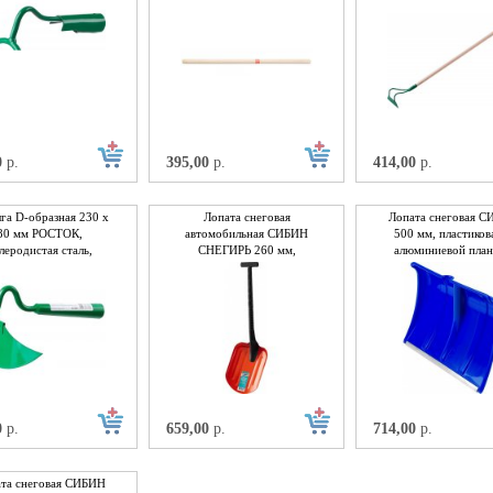
сорт, нержавеющая 
0
р.
395,00
р.
414,00
р.
га D-образная 230 х
Лопата снеговая
Лопата снеговая 
80 мм РОСТОК,
автомобильная СИБИН
500 мм, пластикова
леродистая сталь,
СНЕГИРЬ 260 мм,
алюминиевой план
рытие - краска, без
стальная, с пластиковой
без черенка
черенка
рукояткой
0
р.
659,00
р.
714,00
р.
та снеговая СИБИН