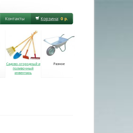
0
Контакты
Корзина
:
р.
Садово-огородный и
Разное
поливочный
инвентарь