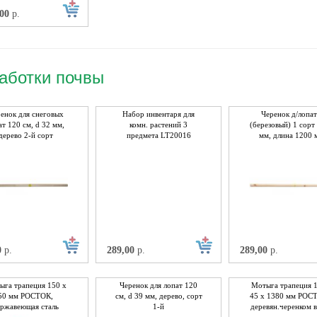
,00
р.
аботки почвы
енок для снеговых
Набор инвентаря для
Черенок д/лопа
ат 120 см, d 32 мм,
комн. растений 3
(березовый) 1 сорт
дерево 2-й сорт
предмета LT20016
мм, длина 1200 
0
р.
289,00
р.
289,00
р.
ыга трапеция 150 х
Черенок для лопат 120
Мотыга трапеция 1
50 мм РОСТОК,
см, d 39 мм, дерево, сорт
45 х 1380 мм РОС
ержавеющая сталь
1-й
деревян.черенком 