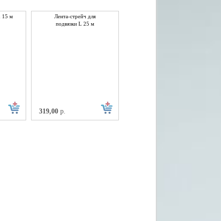
х 15 м
Лента-стрейч для
подвязки L 25 м
319,00
р.