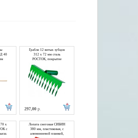
ты
Грабли 12 витых зубцов
 Д 40
312 x 72 мм сталь
мм
РОСТОК, покрытие
краска
297,00
р.
70 х
Лопата снеговая СИБИН
ТОК с
380 мм, пластиковая, с
высш.
алюминиевой планкой,