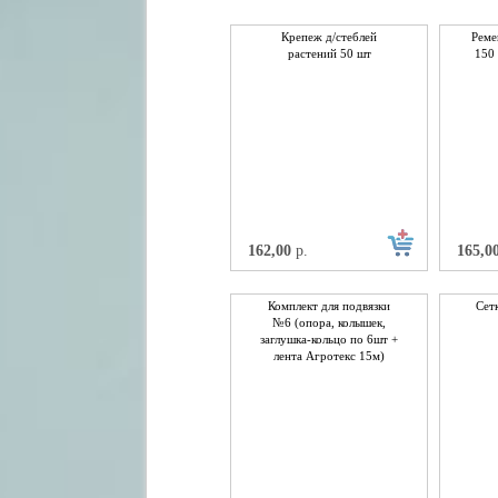
Крепеж д/стеблей
Реме
растений 50 шт
150 
162,00
р.
165,0
Комплект для подвязки
Сет
№6 (опора, колышек,
заглушка-кольцо по 6шт +
лента Агротекс 15м)