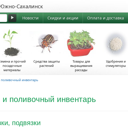
жно-Сахалинск
Новости
Скидки и акции
Оплата и доставка
Семена и прочий
Средства защиты
Товары для
Удобрения и
посадочные
растений
выращивания
стимуляторы
материалы
рассады
 поливочный инвентарь
 и поливочный инвентарь
ки, подвязки