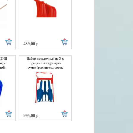
сталь
без черенка
439,00
р.
СИБИН
Набор посадочный из 3-х
я, с
предметов в футляре-
кой,
сумке (рыхлитель, совок
большой, совок малый)
995,00
р.