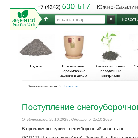
600-617
+7 (4242)
Южно-Сахалин
Новост
Грунты
Пластиковые,
Семена и прочий
Ср
керамические
посадочные
изделия и декор
материалы
Зелёный магазин
>
Новости
Поступление снегоуборочног
Опубликовано:
25.10.2025 /
Обновлено:
25.10.2025
В продажу поступил снегоуборочный инвентарь :
ЛОПАТЫ (в том числе Авто), Ледорубы, Щетки-сметк