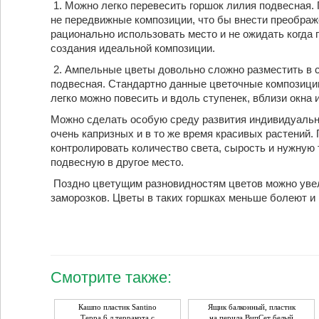
1. Можно легко перевесить горшок лилия подвесная
не передвижные композиции, что бы внести преображ
рационально использовать место и не ожидать когда 
создания идеальной композиции.
2. Ампельные цветы довольно сложно разместить в с
подвесная. Стандартно данные цветочные композици
легко можно повесить и вдоль ступенек, вблизи окна 
Можно сделать особую среду развития индивидуально
очень капризных и в то же время красивых растений
контролировать количество света, сырость и нужную 
подвесную в другое место.
Поздно цветущим разновидностям цветов можно увели
заморозков. Цветы в таких горшках меньше болеют и 
Смотрите также:
Кашпо пластик Santino
Ящик балконный, пластик
Терра 6 л терракота с
на перила ВипСет белый