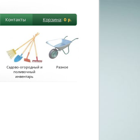
0
Контакты
Корзина
:
р.
Садово-огородный и
Разное
поливочный
инвентарь