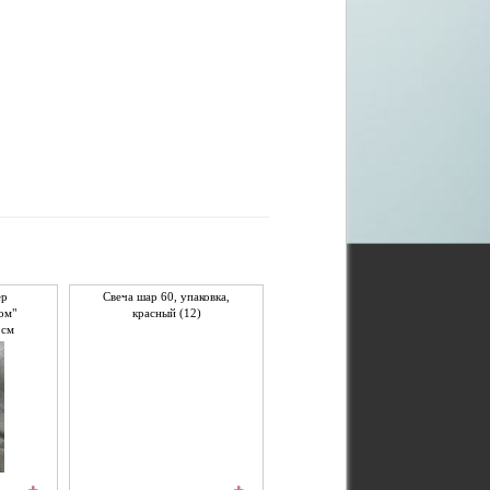
ер
Свеча шар 60, упаковка,
ом"
красный (12)
8см