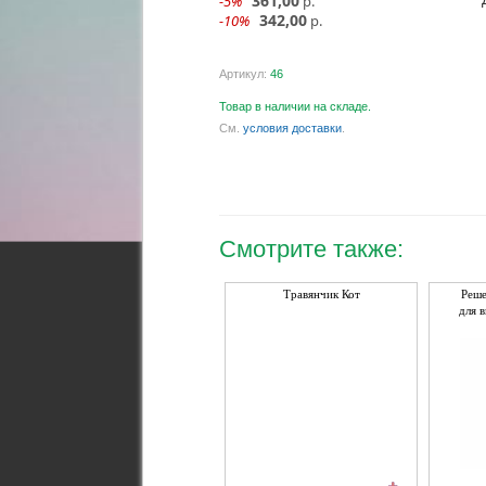
361,00
-5%
р.
342,00
-10%
р.
Артикул:
46
Товар в наличии на складе.
См.
условия доставки
.
Смотрите также:
Травянчик Кот
Реше
для 