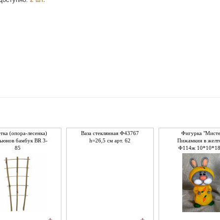
тка (опора-лесенка)
Ваза стеклянная Ф43767
Фигурка "Мист
вьюнов бамбук ВR 3-
h=26,5 см арт. 62
Пижамкин в желт
85
Ф114ж 10*10*1