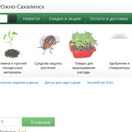
жно-Сахалинск
Новости
Скидки и акции
Оплата и доставка
Семена и прочий
Средства защиты
Товары для
Удобрения и
посадочные
растений
выращивания
стимуляторы
материалы
рассады
ческие изделия и декор
>
Декор для сада и дома
>
Эколюбчик Енот
В корзину
Доступно:
2 шт.