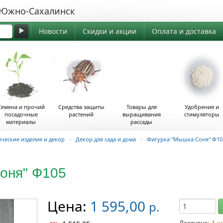
жно-Сахалинск
Новости
Скидки и акции
Оплата и доставка
Семена и прочий
Средства защиты
Товары для
Удобрения и
посадочные
растений
выращивания
стимуляторы
материалы
рассады
ческие изделия и декор
>
Декор для сада и дома
>
Фигурка "Мышка Соня" Ф10
оня" Ф105
Цена:
1 595,00
р.