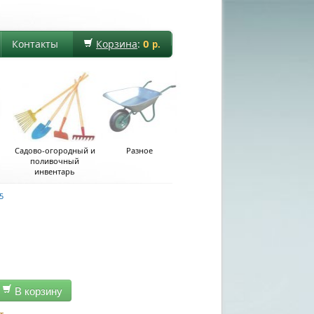
0
Контакты
Корзина
:
р.
Садово-огородный и
Разное
поливочный
инвентарь
5
В корзину