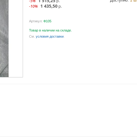
1 515,25
-5%
р.
Доступно:
1 ш
1 435,50
-10%
р.
Артикул:
Ф105
Товар в наличии на складе.
См.
условия доставки
.