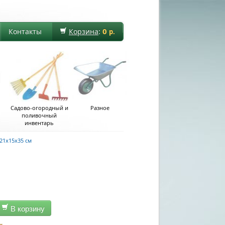
0
Контакты
Корзина
:
р.
Садово-огородный и
Разное
поливочный
инвентарь
21х15х35 см
В корзину