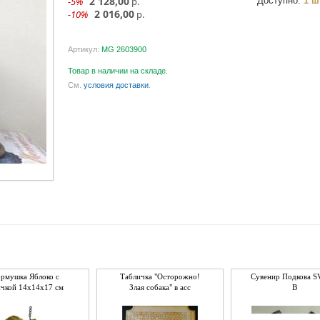
2 128,00
-5%
р.
Доступно:
1 ш
2 016,00
-10%
р.
Артикул:
MG 2603900
Товар в наличии на складе.
См.
условия доставки
.
ормушка Яблоко с
Табличка "Осторожно!
Сувенир Подкова S
ичкой 14х14х17 см
Злая собака" в асс
B