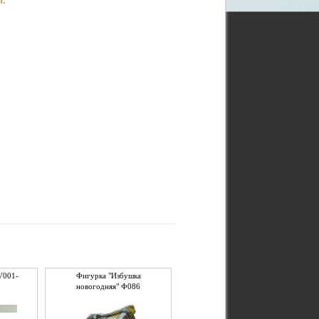
т.
V001-
Фигурка "Избушка
новогодняя" Ф086