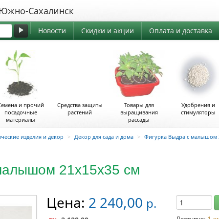
жно-Сахалинск
Новости
Скидки и акции
Оплата и доставка
Семена и прочий
Средства защиты
Товары для
Удобрения и
посадочные
растений
выращивания
стимуляторы
материалы
рассады
ческие изделия и декор
>
Декор для сада и дома
>
Фигурка Выдра с малышом 
малышом 21х15х35 см
Цена:
2 240,00
р.