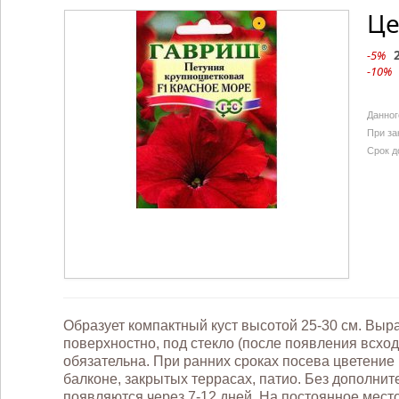
Це
-5%
-10%
Данног
При за
Срок д
Образует компактный куст высотой 25-30 см. Выр
поверхностно, под стекло (после появления всхо
обязательна. При ранних сроках посева цветение
балконе, закрытых террасах, патио. Без дополни
появляются через 7-12 дней. На постоянное место