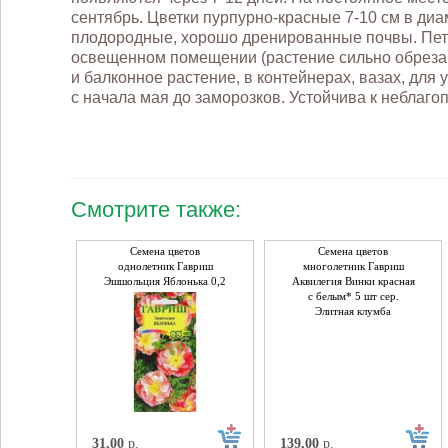
сентябрь. Цветки пурпурно-красные 7-10 см в диа
плодородные, хорошо дренированные почвы. Пету
освещенном помещении (растение сильно обрезают
и балконное растение, в контейнерах, вазах, для
с начала мая до заморозков. Устойчива к неблаг
Смотрите также:
Семена цветов
Семена цветов
однолетник Гавриш
многолетник Гавриш
Эшшольция Яблонька 0,2
Аквилегия Винки красная
г Н10 сер. Альпийская
с белым* 5 шт сер.
горка
Элитная клумба
31,00
р.
139,00
р.