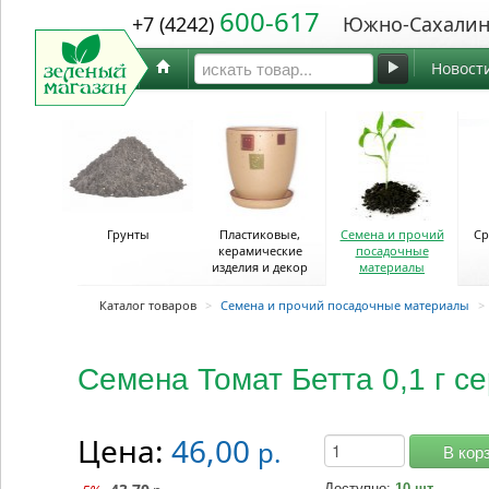
600-617
+7 (4242)
Южно-Сахалин
Новост
Грунты
Пластиковые,
Семена и прочий
Ср
керамические
посадочные
изделия и декор
материалы
Каталог товаров
>
Семена и прочий посадочные материалы
>
Семена Томат Бетта 0,1 г с
Цена:
46,00
р.
В кор
Доступно:
10 шт.