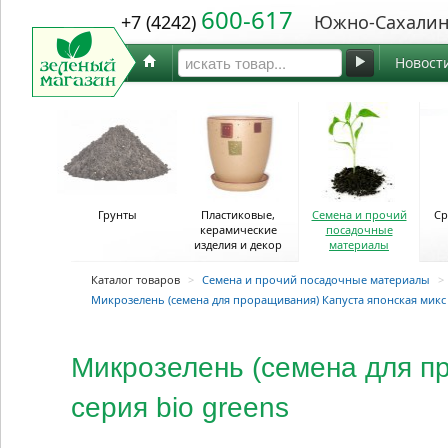
600-617
+7 (4242)
Южно-Сахалин
Новост
Грунты
Пластиковые,
Семена и прочий
Ср
керамические
посадочные
изделия и декор
материалы
Каталог товаров
>
Семена и прочий посадочные материалы
>
Микрозелень (семена для проращивания) Капуста японская микс 5
Микрозелень (семена для пр
серия bio greens