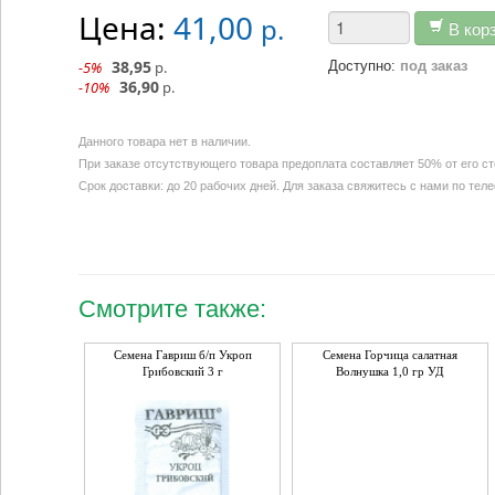
Цена:
41,00
р.
В кор
38,95
-5%
р.
Доступно:
под заказ
36,90
-10%
р.
Данного товара нет в наличии.
При заказе отсутствующего товара предоплата составляет 50% от его с
Срок доставки: до 20 рабочих дней. Для заказа свяжитесь с нами по тел
Смотрите также:
Семена Гавриш б/п Укроп
Семена Горчица салатная
Грибовский 3 г
Волнушка 1,0 гр УД