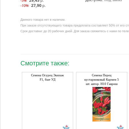
29,45
-5%
р.
27,90
-10%
р.
Данного товара нет в наличии.
При заказе отсутствующего товара предоплата составляет 50% от его с
Срок доставки: до 20 рабочих дней. Для заказа свяжитесь с нами по тел
Смотрите также:
Семена Огурец Экипаж
Семена Перец
F1, 6шт УД
кустарниковый Кармен 5
шт. автор. Н10 Гавриш