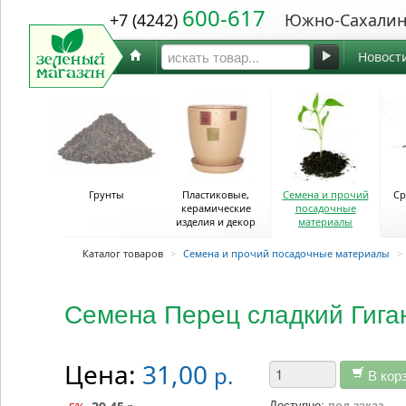
600-617
+7 (4242)
Южно-Сахалин
Новост
Грунты
Пластиковые,
Семена и прочий
Ср
керамические
посадочные
изделия и декор
материалы
Каталог товаров
>
Семена и прочий посадочные материалы
>
Семена Перец сладкий Гига
Цена:
31,00
р.
В кор
Доступно:
под заказ