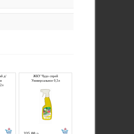
й д/
ЖКУ Чудо спрей
 и
Универсальное 0,5л
2л
335,00
р.