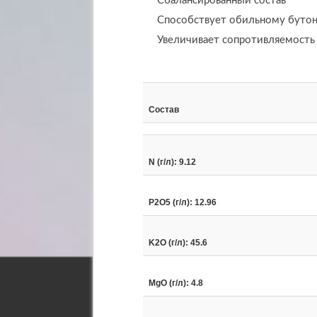
Сбалансированный состав
Способствует обильному бутон
Увеличивает сопротивляемость
Состав
N (г/л): 9.12
P2O5 (г/л): 12.96
K2O (г/л): 45.6
MgO (г/л): 4.8