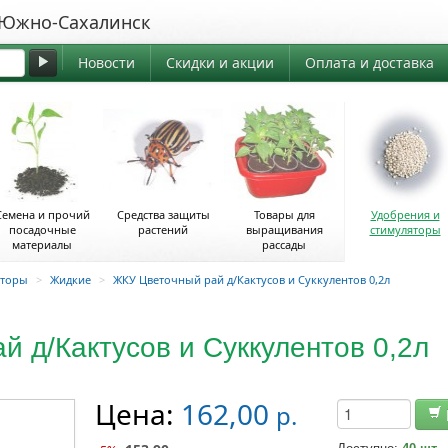
жно-Сахалинск
Новости
Скидки и акции
Оплата и доставка
Семена и прочий
Средства защиты
Товары для
Удобрения и
посадочные
растений
выращивания
стимуляторы
материалы
рассады
яторы
>
Жидкие
>
ЖКУ Цветочный рай д/Кактусов и Суккулентов 0,2л
 д/Кактусов и Суккулентов 0,2л
Цена:
162,00
р.