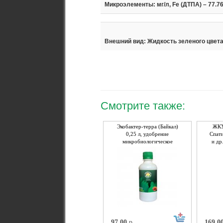
Микроэлементы: мг/л, Fe (ДТПА) – 77.76; 
Внешний вид: Жидкость зеленого цвет
Смотрите также:
Экобактер-терра (Байкал)
ЖКУ
0,25 л, удобрение
Спат
микробиологическое
и др
97,00
р.
169,0