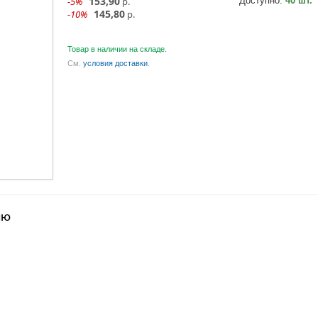
153,90
-5%
р.
Доступно:
40 шт.
145,80
-10%
р.
Товар в наличии на складе.
См.
условия доставки
.
ию