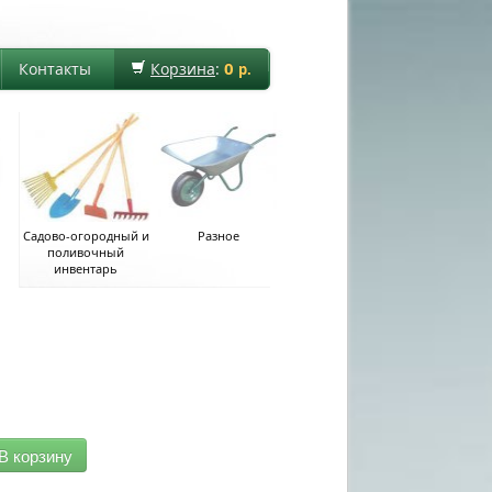
0
Контакты
Корзина
:
р.
Садово-огородный и
Разное
поливочный
инвентарь
В корзину