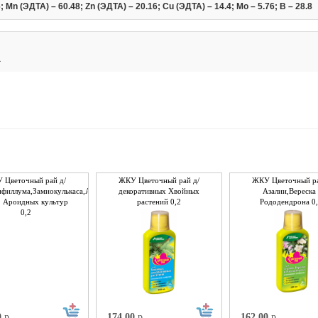
Mn (ЭДТА) – 60.48; Zn (ЭДТА) – 20.16; Cu (ЭДТА) – 14.4; Mo – 5.76; B – 28.8
а
 Цветочный рай д/
ЖКУ Цветочный рай д/
ЖКУ Цветочный ра
ифиллума,Замиокулькаса,Антуриума
декоративных Хвойных
Азалии,Вереска
. Ароидных культур
растений 0,2
Рододендрона 0,
0,2
0
р.
174,00
р.
162,00
р.