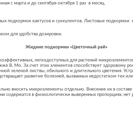
ная с марта и до сентября-октября 1 раз в месяц.
вых подкормок кактусов и суккулентов. Листовые подкормки н
ком для удобства дозировки.
Жидкие подкормки «Цветочный рай»
оэффективных, легкодоступных для растений микроэлементов –
акже B, Mo. За счет этих элементов способствует здоровому ро
чной зеленой листвы, обильного и длительного цветения. Уст
дотвращает развитие болезней, вызванных недостатком тех и
ельно вносить микроэлементы отдельно. Внесение их в состав
 они содержатся в физиологически выверенных пропорциях, нет 