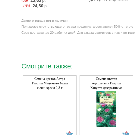
25,65
-5%
р.
24,30
-10%
р.
Данного товара нет в наличии.
При заказе отсутствующего товара предоплата составляет 50% от его с
Срок доставки: до 20 рабочих дней. Для заказа свяжитесь с нами по тел
Смотрите также:
Семена цветов Астра
Семена цветов
Гавриш Мацумото белая
однолетник Гавриш
с син. краем 0,3 г
Капуста декоративная
Краски Востока 0,1 гр