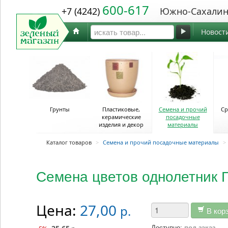
600-617
+7 (4242)
Южно-Сахалин
Новост
Грунты
Пластиковые,
Семена и прочий
Ср
керамические
посадочные
изделия и декор
материалы
Каталог товаров
>
Семена и прочий посадочные материалы
>
Семена цветов однолетник 
Цена:
27,00
р.
В кор
Доступно:
под заказ