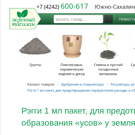
600-617
+7 (4242)
Южно-Сахалин
Новост
Грунты
Пластиковые,
Семена и прочий
Ср
керамические
посадочные
изделия и декор
материалы
Каталог товаров
>
Удобрения и стимуляторы
>
Регуляторы ро
Рэгги 1 мл пакет, для предотвращения перерастания рассады и о
Рэгги 1 мл пакет, для пред
образования «усов» у земл