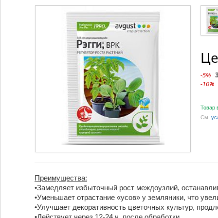
Це
-5%
-10%
Товар 
См.
ус
Преимущества:
•Замедляет избыточный рост междоузлий, останавли
•Уменьшает отрастание «усов» у земляники, что увел
•Улучшает декоративность цветочных культур, продл
•Действует через 12-24 ч. после обработки.