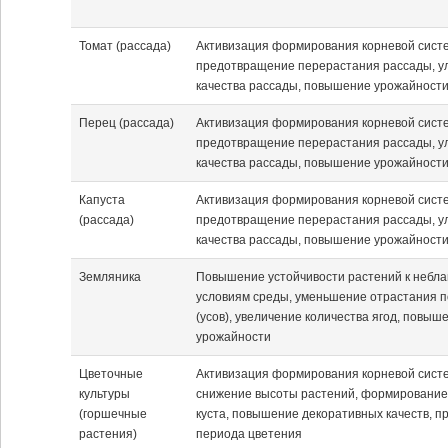
Томат (рассада)
Активизация формирования корневой сист
предотвращение перерастания рассады, у
качества рассады, повышение урожайност
Перец (рассада)
Активизация формирования корневой сист
предотвращение перерастания рассады, у
качества рассады, повышение урожайност
Капуста
Активизация формирования корневой сист
(рассада)
предотвращение перерастания рассады, у
качества рассады, повышение урожайност
Земляника
Повышение устойчивости растений к небл
условиям среды, уменьшение отрастания п
(усов), увеличение количества ягод, повыш
урожайности
Цветочные
Активизация формирования корневой сист
культуры
снижение высоты растений, формирование
(горшечные
куста, повышение декоративных качеств, п
растения)
периода цветения