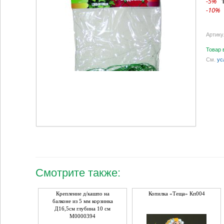
-5%
-10%
Артику
Товар 
См.
ус
Смотрите также:
Крепление д/кашпо на
Копилка «Теща» Кп004
балконе из 5 мм корзинка
Д16,5см глубина 10 см
М0000394