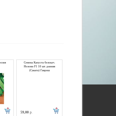
розия
Семена Капуста белокач.
Нозоми F1 10 шт. ранняя
(Саката) Гавриш
59,00
р.