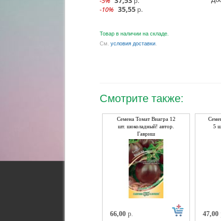
37,53
-5%
р.
35,55
-10%
р.
Товар в наличии на складе.
См.
условия доставки
.
Смотрите также:
Семена Томат Виагра 12
Семе
шт. шоколадный! автор.
5 ш
Гавриш
66,00
р.
47,00