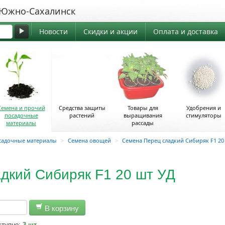
жно-Сахалинск
Новости
Скидки и акции
Оплата и доставка
Семена и прочий
Средства защиты
Товары для
Удобрения и
посадочные
растений
выращивания
стимуляторы
материалы
рассады
садочные материалы
>
Семена овощей
>
Семена Перец сладкий Сибиряк F1 20
дкий Сибиряк F1 20 шт УД
В корзину
ступно:
3 шт.