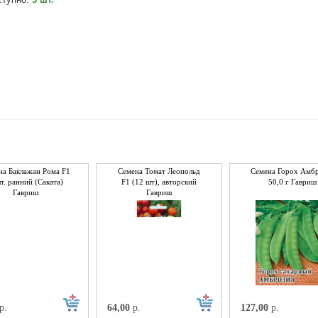
на Баклажан Рома F1
Семена Томат Леопольд
Семена Горох Амб
т. ранний (Саката)
F1 (12 шт), авторский
50,0 г Гавриш
Гавриш
Гавриш
р.
64,00
р.
127,00
р.