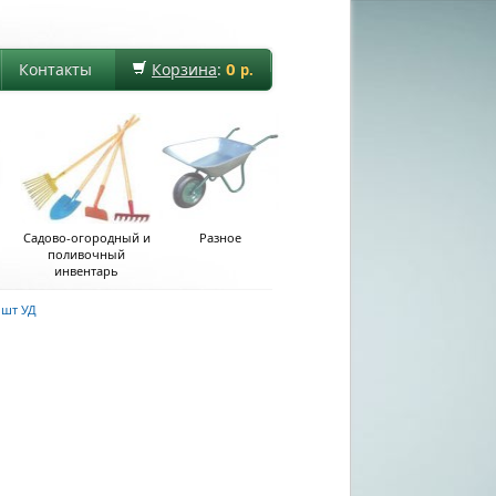
0
Контакты
Корзина
:
р.
Садово-огородный и
Разное
поливочный
инвентарь
 шт УД