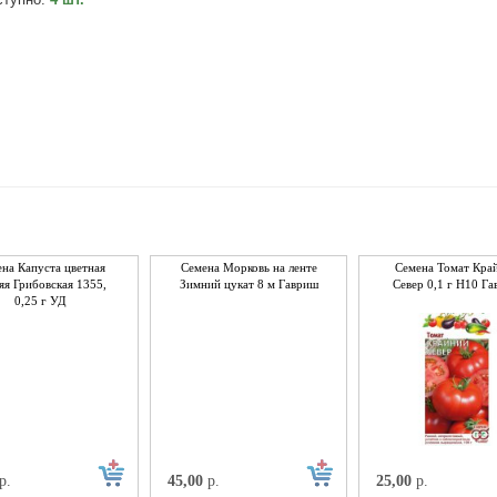
на Капуста цветная
Семена Морковь на ленте
Семена Томат Кра
яя Грибовская 1355,
Зимний цукат 8 м Гавриш
Север 0,1 г Н10 Г
0,25 г УД
р.
45,00
р.
25,00
р.