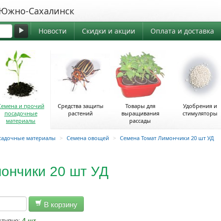
жно-Сахалинск
Новости
Скидки и акции
Оплата и доставка
Семена и прочий
Средства защиты
Товары для
Удобрения и
посадочные
растений
выращивания
стимуляторы
материалы
рассады
садочные материалы
>
Семена овощей
>
Семена Томат Лимончики 20 шт УД
ончики 20 шт УД
В корзину
ступно:
4 шт.