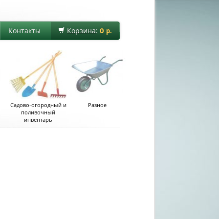
0
Контакты
Корзина
:
р.
Садово-огородный и
Разное
поливочный
инвентарь