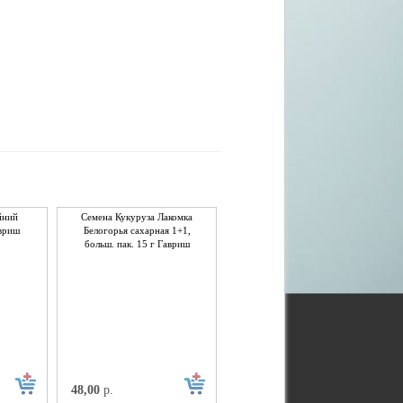
йний
Семена Кукуруза Лакомка
авриш
Белогорья сахарная 1+1,
больш. пак. 15 г Гавриш
48,00
р.