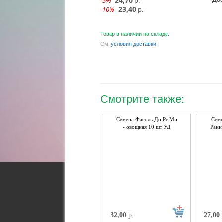
24,70
-5%
р.
23,40
-10%
р.
Товар в наличии на складе.
См.
условия доставки
.
Смотрите также:
Семена Фасоль До Ре Ми
Семе
- овощная 10 шт УД
Ранн
32,00
р.
27,00