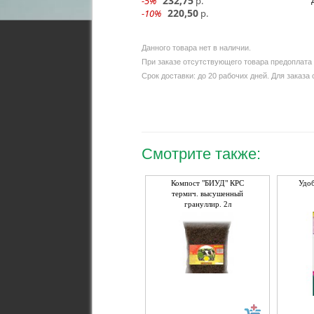
232,75
-5%
р.
220,50
-10%
р.
Данного товара нет в наличии.
При заказе отсутствующего товара предоплата 
Срок доставки: до 20 рабочих дней. Для заказа
Смотрите также:
Компост "БИУД" КРС
Удоб
термич. высушенный
грануллир. 2л