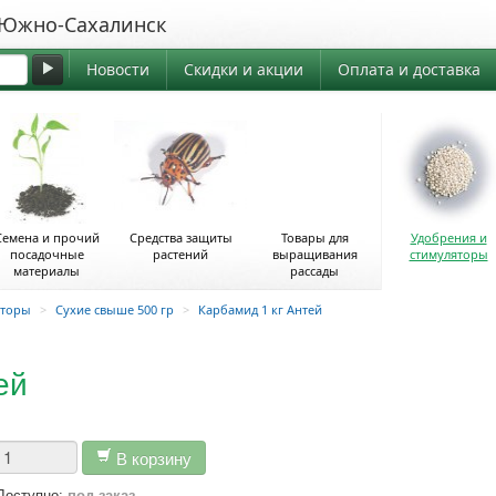
жно-Сахалинск
Новости
Скидки и акции
Оплата и доставка
Семена и прочий
Средства защиты
Товары для
Удобрения и
посадочные
растений
выращивания
стимуляторы
материалы
рассады
яторы
>
Сухие свыше 500 гр
>
Карбамид 1 кг Антей
ей
В корзину
Доступно:
под заказ