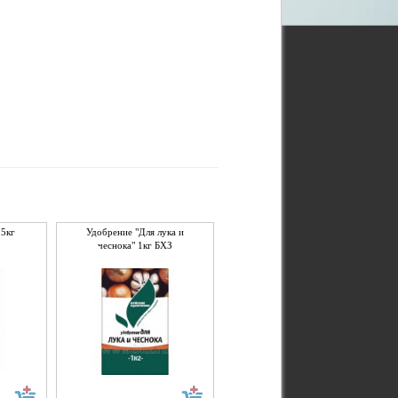
,5кг
Удобрение "Для лука и
чеснока" 1кг БХЗ