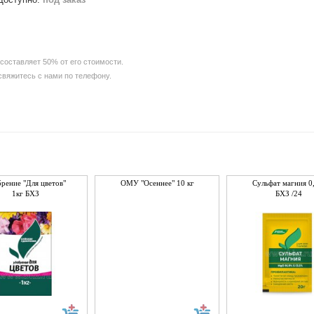
составляет 50% от его стоимости.
 свяжитесь с нами по телефону.
рение "Для цветов"
ОМУ "Осеннее" 10 кг
Сульфат магния 0
1кг БХЗ
БХЗ /24