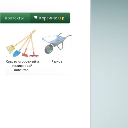
0
Контакты
Корзина
:
р.
Садово-огородный и
Разное
поливочный
инвентарь