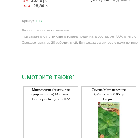
30,40
-5%
р.
28,80
-10%
р.
Артикул:
СТЛ
Данного товара нет в наличии.
При заказе отсутствующего товара предоплата составляет 50% от его с
Срок доставки: до 20 рабочих дней. Для заказа свяжитесь с нами по тел
Смотрите также:
Микрозелень (семена для
Семена Мята перечная
проращивания) Маш микс
Кубанская 6, 0,05 гр
10 г серия bio greens Н22
Гавриш