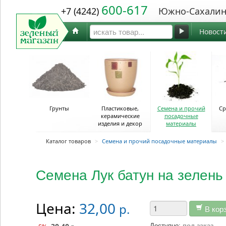
600-617
+7 (4242)
Южно-Сахалин
Новост
Грунты
Пластиковые,
Семена и прочий
Ср
керамические
посадочные
изделия и декор
материалы
Каталог товаров
>
Семена и прочий посадочные материалы
>
Семена Лук батун на зелень 
Цена:
32,00
р.
В кор
Доступно:
под заказ