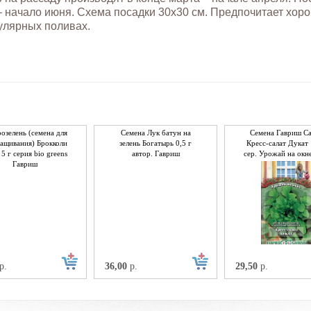
– начало июня. Схема посадки 30x30 см. Предпочитает хор
улярных поливах.
озелень (семена для
Семена Лук батун на
Семена Гавриш Са
ащивания) Брокколи
зелень Богатырь 0,5 г
Кресс-салат Дукат 
5 г серия bio greens
автор. Гавриш
сер. Урожай на окн
Гавриш
р.
36,00
р.
29,50
р.