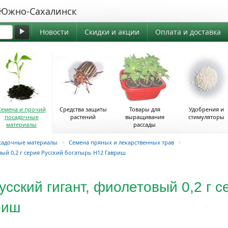
жно-Сахалинск
Новости
Скидки и акции
Оплата и доставка
Семена и прочий
Средства защиты
Товары для
Удобрения и
посадочные
растений
выращивания
стимуляторы
материалы
рассады
садочные материалы
>
Семена пряных и лекарственных трав
>
вый 0,2 г серия Русский богатырь Н12 Гавриш
сский гигант, фиолетовый 0,2 г с
риш