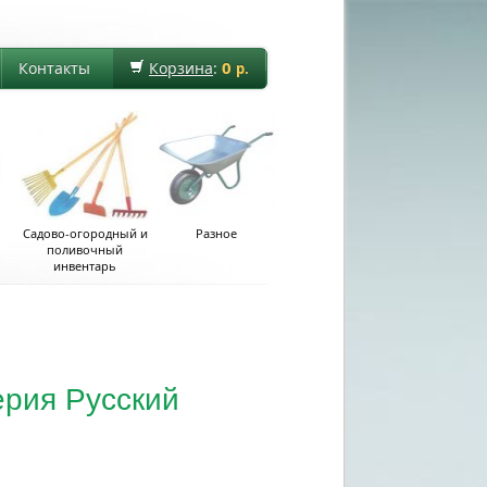
0
Контакты
Корзина
:
р.
Садово-огородный и
Разное
поливочный
инвентарь
ерия Русский