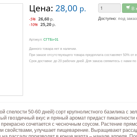
Цена:
28,00
р.
В 
26,60
-5%
р.
Доступно:
под заказ
25,20
-10%
р.
Артикул:
СГТБз-01
Данного товара нет в наличии.
При заказе отсутствующего товара предоплата составляет 50% от е
Срок доставки: до 20 рабочих дней. Для заказа свяжитесь с нами по
кой спелости 50-60 дней) сорт крупнолистного базилика с з
ый гвоздичный вкус и пряный аромат придаст пикантности 
 прекрасно сочетается с чесночным соусом. Растение прямо
ми свойствами, улучшает пищеварение. Выращивают расс
 на рассаду производят в конце марта – начале апреля. Пос