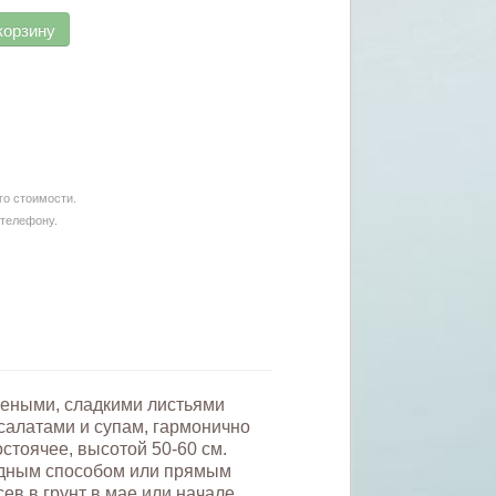
корзину
го стоимости.
 телефону.
елеными, сладкими листьями
салатами и супам, гармонично
стоячее, высотой 50-60 см.
адным способом или прямым
ев в грунт в мае или начале