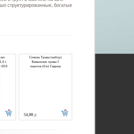
ошо структурированные, богатые
лат
Семена Травы (набор)
1,0 г
Кавказские травы 5
е Н10
пакетов (б/п) Гавриш
54,00
р.