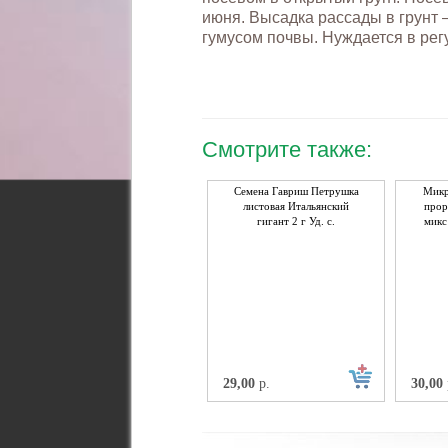
июня. Высадка рассады в грунт 
гумусом почвы. Нуждается в рег
Смотрите также:
Семена Гавриш Петрушка
Микр
листовая Итальянский
прор
гигант 2 г Уд. с.
микс 
29,00
р.
30,00