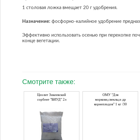
S (%):
12
1 столовая ложка вмещает 20 г удобрения.
Микроэлементы:
В - 0.15;
Назначение:
фосфорно-калийное удобрение предназн
Внешний вид:
Гранулы бело-розово-коричневого цве
Эффективно использовать осенью при перекопке поч
конце вегетации.
Смотрите также:
Цеолит Зикеевский
ОМУ "Для
сорбент "БИУД" 2л
моркови,свеклы,и др
корнеплодов" 1 кг /30