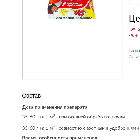
Це
-5%
-10%
Товар 
См.
ус
Состав
P
O
(%):
5
Доза применения препарата
2
5
K
O (%):
18
2
35-60 г на 1 м
- при осенней обработке почвы.
2
CaO (%):
8
2
35-60 г на 1 м
-
совместно с азотными удобрениями 
MgO (%):
2.5
Время, особенности применения