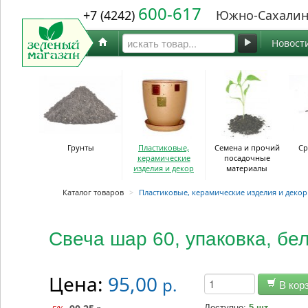
600-617
+7 (4242)
Южно-Сахалин
Новост
Грунты
Пластиковые,
Семена и прочий
Ср
керамические
посадочные
изделия и декор
материалы
Каталог товаров
>
Пластиковые, керамические изделия и декор
Свеча шар 60, упаковка, бел
Цена:
95,00
р.
В кор
Доступно:
5 шт.