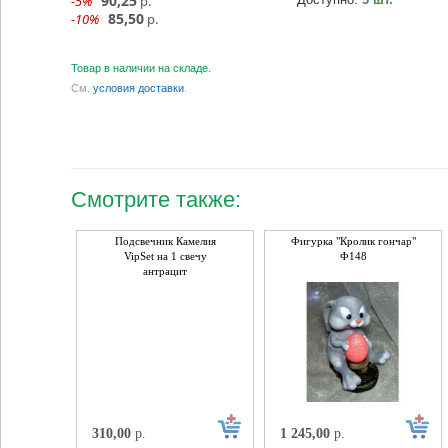
90,25
-5%
р.
85,50
-10%
р.
Товар в наличии на складе.
См.
условия доставки
.
Смотрите также:
Подсвечник Камелия
Фигурка "Кролик гончар"
VipSet на 1 свечу
Ф148
антрацит
310,00
р.
1 245,00
р.