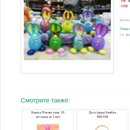
-5%
-10%
Артику
Товар 
См.
ус
Смотрите также:
Клипса Пчелка упак. 10
Дуга (арка) бамбук
шт (цена за 1 шт)
060/100