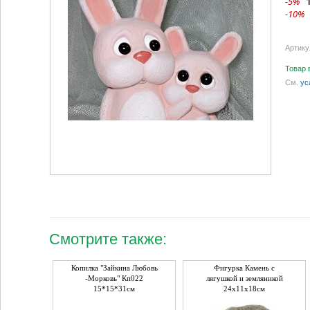
-5%
-10%
Артику
Товар 
См.
ус
Смотрите также:
Копилка "Зайкина Любовь
Фигурка Камень с
-Морковь" Кп022
лягушкой и земляникой
15*15*31см
24х11х18см