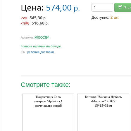
Цена:
574,00
р.
В к
545,30
-5%
р.
Доступно:
2 шт.
516,60
-10%
р.
Артикул:
М0000394
Товар в наличии на складе.
См.
условия доставки
.
Смотрите также:
Подсвечник Соло
Копилка "Зайкина Любовь
акварель VipSet на 1
-Морковь" Кп022
свечу желто-серый
15*15*31см