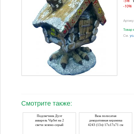
-5%
-10%
Артику
Товар 
См.
ус
Смотрите также:
Подсвечник Дуэт
Ваза полосатая
акварель VipSet на 2
декоративная керамика
свечи зелено-серый
4243 (13л) 17х17х71 см